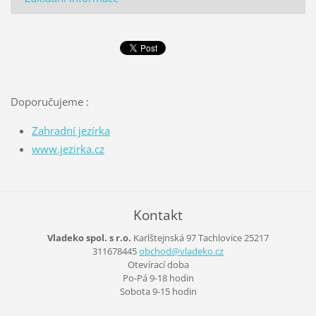
Doporučujeme :
Zahrad
ní jezírka
www.jezirka.cz
Kontakt
Vladeko spol. s r.o.
Karlštejnská 97
Tachlovice
25217
311678445
obchod@v
ladeko.c
z
Otevírací doba
Po-Pá 9-18 hodin
Sobota 9-15 hodin