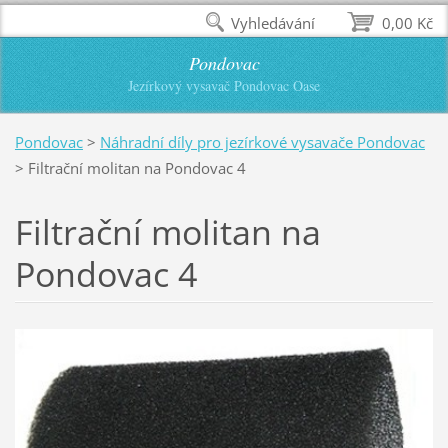
Vyhledávání
0,00 Kč
Pondovac
Jezírkový vysavač Pondovac Oase
Pondovac
>
Náhradní díly pro jezírkové vysavače Pondovac
>
Filtrační molitan na Pondovac 4
Filtrační molitan na
Pondovac 4