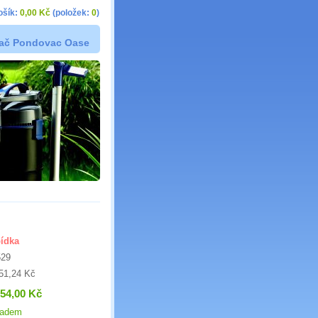
ošík:
0,00 Kč
(položek:
0
)
vač Pondovac Oase
ídka
529
51,24 Kč
354,00 Kč
ladem