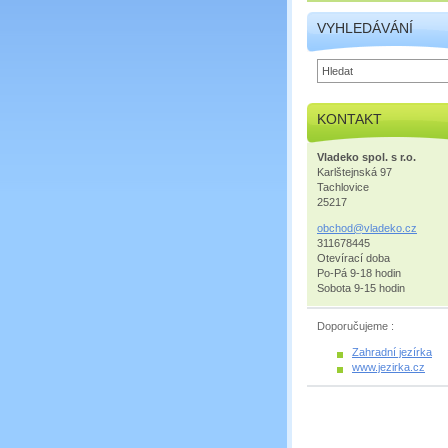
VYHLEDÁVÁNÍ
KONTAKT
Vladeko spol. s r.o.
Karlštejnská 97
Tachlovice
25217
obchod@v
ladeko.c
z
311678445
Otevírací doba
Po-Pá 9-18 hodin
Sobota 9-15 hodin
Doporučujeme :
Zahrad
ní jezírka
www.jezirka.cz