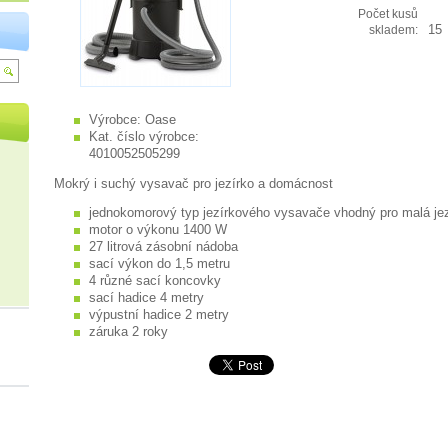
Počet kusů
15
skladem:
Výrobce:
Oase
Kat. číslo výrobce:
4010052505299
Mokrý i suchý vysavač pro jezírko a domácnost
jednokomorový typ jezírkového vysavače vhodný pro malá je
motor o výkonu 1400 W
27 litrová zásobní nádoba
sací výkon do 1,5 metru
4 různé sací koncovky
sací hadice 4 metry
výpustní hadice 2 metry
záruka 2 roky