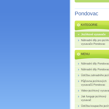
Pondovac
KATEGORIE
Jezírkové vysavače
Náhradní díly pro jezír
vysavače Pondovac
MENU
Náhradní díly Pondova
Náhradní díly Pondova
Údržba zahradního jezí
Půjčovna jezírkových
vysavačů Pondovac
Video-jezírkový vysav
Jak funguje jezírkový
vysavač
Údržba koupacího jezí