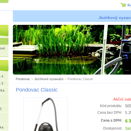
K
Jezírkový vysa
kové
c 4
Pondovac
>
Jezírkové vysavače
>
Pondovac Classic
c 3
Pondovac Classic
rka
Akční nab
50
Kód produktu:
ač
5 2
Cena bez DPH:
6 
Cena s DPH:
rka
Sk
Dostupnost: