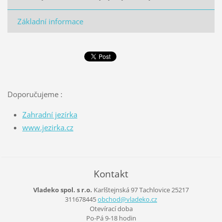
Základní informace
Doporučujeme :
Zahrad
ní jezírka
www.jezirka.cz
Kontakt
Vladeko spol. s r.o.
Karlštejnská 97
Tachlovice
25217
311678445
obchod@v
ladeko.c
z
Otevírací doba
Po-Pá 9-18 hodin